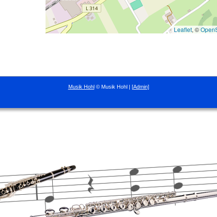
Leaflet
, ©
OpenS
Musik Hohl
© Musik Hohl |
[Admin]